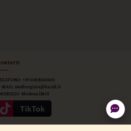
CONTATTI
ELEFONO: +39 338 8603001
-MAIL: studioegizia@tiscali.it
NDIRIZZO: Modena (MO)