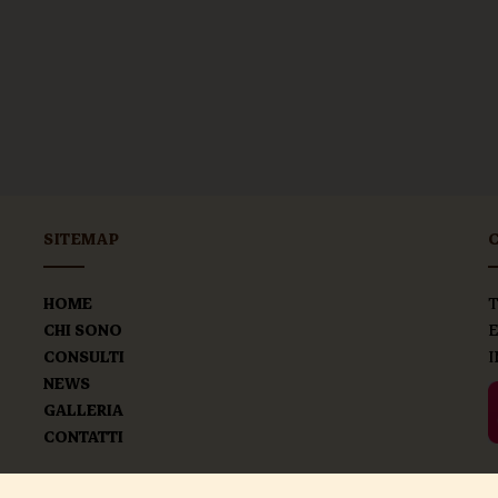
SITEMAP
HOME
T
CHI SONO
E
CONSULTI
I
NEWS
GALLER
IA
CONTATTI